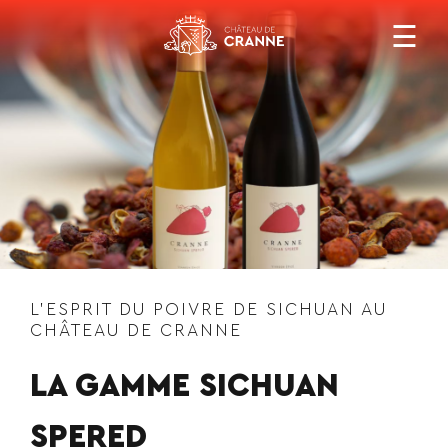
×
CHEMIN
☰
GAMME STERENN
NOS ACTIVITÉS
CONTACT
GAMME SICHUAN SPERED
ZESTE & SPICY
APPELER
L’ESPRIT DU POIVRE DE SICHUAN AU
CHÂTEAU DE CRANNE
LA GAMME SICHUAN
SPERED