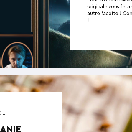
originale vous fera
autre facette ! Co
!
DE
HANIE