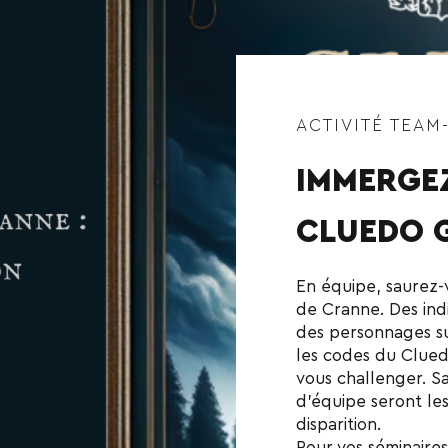
ACTIVITÉ TEAM
IMMERGE
CLUEDO G
En équipe, saurez-
de Cranne. Des ind
des personnages s
les codes du Cluedo
vous challenger. Sa
d’équipe seront les
disparition.
Pour vos séminaires