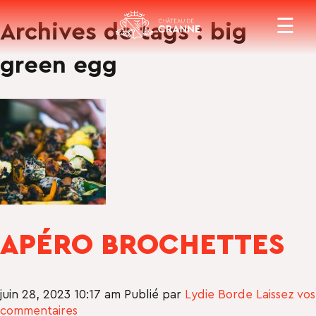
×
CHEMIN
☰
Archives de tags : big
GAMME STERENN
NOS ACTIVITÉS
CONTACT
green egg
GAMME SICHUAN SPERED
ZESTE & SPICY
APPELER
APÉRO BROCHETTES
juin 28, 2023 10:17 am
Publié par
Lydie Borde
Laissez vos
commentaires